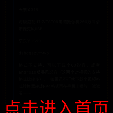
天猫￥319
海康威视HIKVISION电脑摄像机200万高清
带麦克风USB
京东￥1599
dsbcgszvmwyp
格式不支持，可以下载个QQ影音，或者
android版暴风影音（这两个对视频的支持
格式比较多）， 如果还不行就下载个视频格
式转换器转成MP4格式再在手机上播放。试试
看～～
点击进入首页
评论