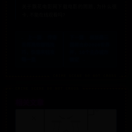
关于飘花电影网下载电影的問題,为什么很
卡,不能在线观看吗?
← 上一篇: 传奇
下一篇: 美加墨三
世界高效赚钱技
国将合办2026世界
巧，快速来钱攻
杯，16个主办城市
略一览
确定 →
相关文章