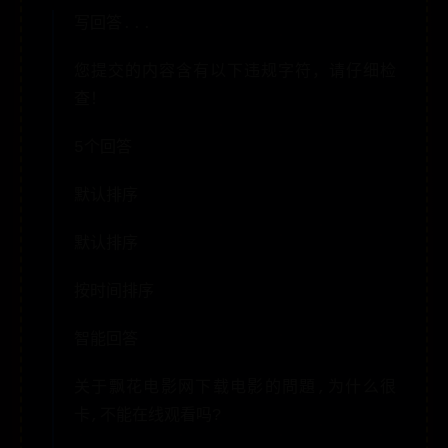
写回答...
您提交的内容含有以下违规字符，请仔细检
查！
5个回答
默认排序
默认排序
按时间排序
智能回答
关于飘花电影网下载电影的問題,为什么很
卡,不能在线观看吗?